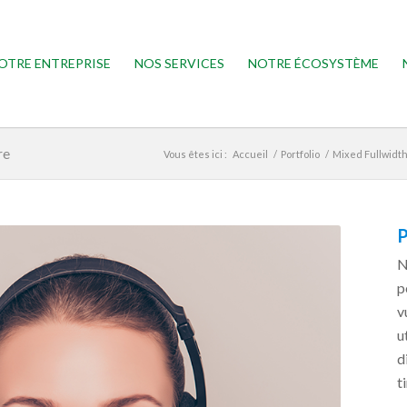
OTRE ENTREPRISE
NOS SERVICES
NOTRE ÉCOSYSTÈME
re
Vous êtes ici :
Accueil
/
Portfolio
/
Mixed Fullwidth 
P
N
p
v
u
d
t